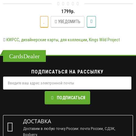
1799р.
УВЕДОМИТЬ
KWPCC
,
дизайнерские карты
,
для коллекции
,
Kings Wild Project
CardsDealer
ПОДПИСАТЬСЯ НА РАССЫЛКУ
ПОДПИСАТЬСЯ
ДОСТАВКА
Доставим в любую точку России: почта России, СДЭК,
Boxberry.