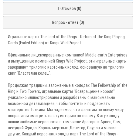
Отзывов (0)
Вопрос - ответ (0)
Игральные карты The Lord of the Rings - Return of the King Playing
Cards (Foiled Edition) от Kings Wild Project.
Официально лицензированные компанией Middle-earth Enterprises
и выпущенные компанией Kings Wild Project, эти игральные карты
завершают трилогию карточных колод, основанную на трилогии
книг "Властелин колец".
Продолжая традиции, заложенные в колодах The Fellowship of the
Ring и Two Towers, игральные карты "Возвращение короля"
уникально иллюстрированы и разработаны с максимально
возможной детализацией, чтобы почтить и поддержать
мастерство Толкина. Мы надеемся, что фанатам по всему миру
понравится смотреть на эту историю по-новому. В эту колоду
вошли любимые персонажи, в том числе Арагорн и Арвен, Сэм,
несущий Фродо, Король мертвых, Денетор, Саурон и многие
другие. Каждый персонаж колоды карт The Lord of the Rings -