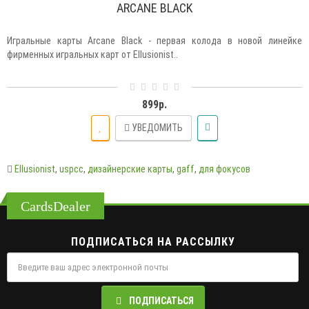
ARCANE BLACK
Игральные карты Arcane Black - первая колода в новой линейке
фирменных игральных карт от Ellusionist..
899р.
УВЕДОМИТЬ
Ellusionist
,
uspcc
,
дизайнерские карты
,
gaff
,
для фокусов
CardsDealer
ПОДПИСАТЬСЯ НА РАССЫЛКУ
ПОДПИСАТЬСЯ