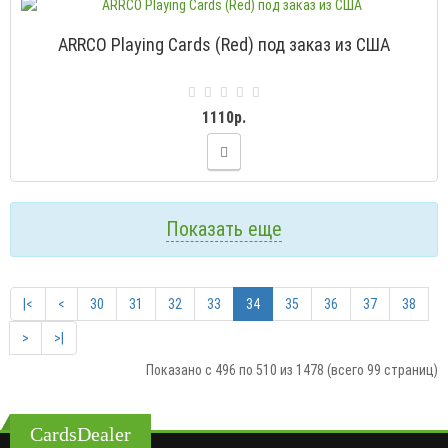
ARRCO Playing Cards (Red) под заказ из США
1110р.
Показать еще
|<
<
30
31
32
33
34
35
36
37
38
>
>|
Показано с 496 по 510 из 1478 (всего 99 страниц)
CardsDealer