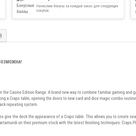
Начислим бонусы за каждый заказ для следующих
покупок.
0)
ЕВОЗМОЖНА!
ut in the Casino Edition Range. A brand new way to combine familiar gaming and
along a Craps table, opening the doors to new card and dice magic combo routines
back repeating system.
aces give the deck the appearance of a Craps table. This allows you to create s
Cartamundi on their premium stock with the latest finishing techniques. Craps P