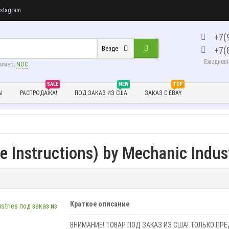
stagram
+7(
+7(
Везде
Ежедневно
ример,
NOC
SALE
NEW
TOP
Ы
РАСПРОДАЖА!
ПОД ЗАКАЗ ИЗ США
ЗАКАЗ С EBAY
ne Instructions) by Mechanic Indu
Краткое описание
ВНИМАНИЕ! ТОВАР ПОД ЗАКАЗ ИЗ США! ТОЛЬКО ПР