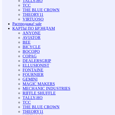
TALLY-HO
TCC
THE BLUE CROWN
THEORY11
VIRTUOSO
Распродажа!
sale
КАРТЫ ПО БРЭНДАМ
ANYONE
AVIATOR
BEE
BICYCLE
BOCOPO
COPAG
DEALERSGRIP
ELLUSIONIST
FONTAINE
FOURNIER
GEMINI
MAGIC MAKERS
MECHANIC INDUSTRIES
RIFFLE SHUFFLE
TALLY-HO
TCC
THE BLUE CROWN
THEORY11