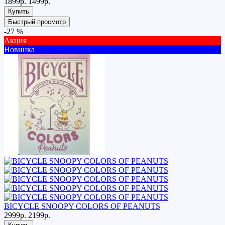
1899р.
1499р.
Купить
Быстрый просмотр
-27 %
Акция
Новинка
BICYCLE SNOOPY COLORS OF PEANUTS
2999р.
2199р.