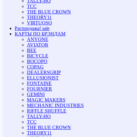
TALLY-HO
TCC
THE BLUE CROWN
THEORY11
VIRTUOSO
Распродажа!
sale
КАРТЫ ПО БРЭНДАМ
ANYONE
AVIATOR
BEE
BICYCLE
BOCOPO
COPAG
DEALERSGRIP
ELLUSIONIST
FONTAINE
FOURNIER
GEMINI
MAGIC MAKERS
MECHANIC INDUSTRIES
RIFFLE SHUFFLE
TALLY-HO
TCC
THE BLUE CROWN
THEORY11