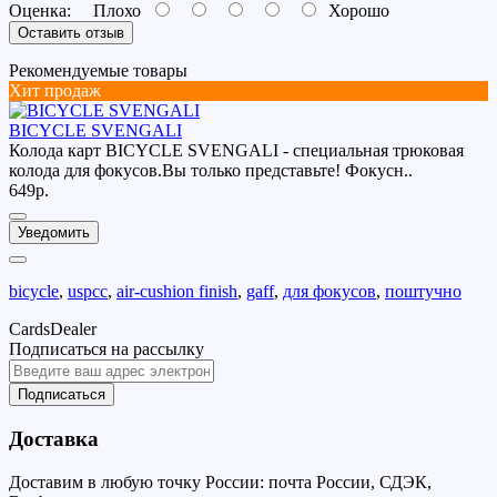
Оценка:
Плохо
Хорошо
Оставить отзыв
Рекомендуемые товары
Хит продаж
BICYCLE SVENGALI
Колода карт BICYCLE SVENGALI - специальная трюковая
колода для фокусов.Вы только представьте! Фокусн..
649р.
Уведомить
bicycle
,
uspcc
,
air-cushion finish
,
gaff
,
для фокусов
,
поштучно
CardsDealer
Подписаться на рассылку
Подписаться
Доставка
Доставим в любую точку России: почта России, СДЭК,