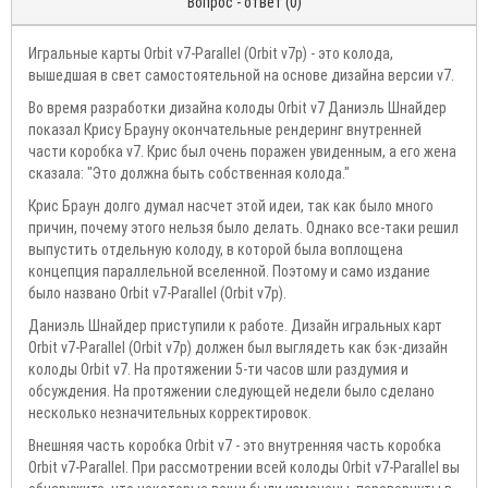
Вопрос - ответ (0)
Игральные карты Orbit v7-Parallel (Orbit v7p) - это колода,
вышедшая в свет самостоятельной на основе дизайна версии v7.
Во время разработки дизайна колоды Orbit v7 Даниэль Шнайдер
показал Крису Брауну окончательные рендеринг внутренней
части коробка v7. Крис был очень поражен увиденным, а его жена
сказала: "Это должна быть собственная колода."
Крис Браун долго думал насчет этой идеи, так как было много
причин, почему этого нельзя было делать. Однако все-таки решил
выпустить отдельную колоду, в которой была воплощена
концепция параллельной вселенной. Поэтому и само издание
было названо Orbit v7-Parallel (Orbit v7p).
Даниэль Шнайдер приступили к работе. Дизайн игральных карт
Orbit v7-Parallel (Orbit v7p) должен был выглядеть как бэк-дизайн
колоды Orbit v7. На протяжении 5-ти часов шли раздумия и
обсуждения. На протяжении следующей недели было сделано
несколько незначительных корректировок.
Внешняя часть коробка Orbit v7 - это внутренняя часть коробка
Orbit v7-Parallel. При рассмотрении всей колоды Orbit v7-Parallel вы