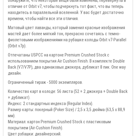
обнаружите, что некоторые вещи были изменены, перевернуты в
отличие от Orbit v7, чтобы подчеркнуть тот факт, что вы теперь
находитесь в параллельной вселенной. У вас будет достаточно
времени, чтобы найти все эти отличия.
Матовый цвет лаванды, который заменил красные изображения
мастей дает более мягкий тон, прекрасно сочетаясь с темно-
фиолетовыми изображениями на рубашке колоды Orbit v7-Parallel
(Orbit v7p).
Отпечатаны USPCC на картоне Premium Crushed Stock с
использованием покрытия Air Cushion Finish. В комплекте Double
Back (V7/V7P), два одинаковых джокера, дубликат 8 пик. One way
дизайн.
Ограниченный тираж - 5000 экземпляров.
Количество карт в колоде: 56 листа (52 + 2 джокера + Double Back
+ дубликат).
Индекс: 2 стандартных индекса (Regular Index).
Размер карты: покерный (Poker Size) / 2,5 х 3,5 дюйма (63,5 х 88,9
мм).
Материал: картон Premium Crushed Stock с пластиковым
покрытием (Air-Cushion Finish).
Цвет рубашки: дизайнерский.