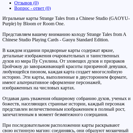
Отзывов (0)
Вопрос - ответ (0)
Игральные карты Strange Tales from a Chinese Studio (GAOYU-
Purple) by Bloom от Room One.
Представляем вашему вниманию колоду Strange Tales from A
Chinese Studio Playing Cards - Gaoyu Standard Edition.
В каждом издании придворные карты содержат яркие,
детальные изображения очаровательных и таинственных
духов из мира Пу Сунлина. От зловещих духов и призраков
Цюйчжоу до завораживающей красоты призрачной девушки,
любующейся пионом, каждая карта создает многослойную
историю. Эти карты, выполненные в двустороннем формате,
имеют альтернативное оформление персонажей,
изображенных на числовых картах.
Отдавая дань уважения обширному собранию духов, ученых и
божеств, населяющих странные истории, каждый персонаж
представлен величественным изображением в полный рост,
запечатленным в момент безмятежного созерцания.
При последовательном расположении карты раскрывают
свою истинную магию: соединяясь, они образуют мозаичный