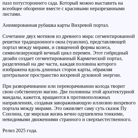
пазл потустороннего сада. Который можно выставить на
всеобщее обозрение вместе с красивыми неразрезанными
листами.
Анимированная рубашка карты Вихревой портал.
Сочетание двух мотивов из древнего мира: сегментированной
решетки традиционного окна (чуанлин), представляющей
портал между мирами, и священной формы колеса,
символизирующей вечный цикл перемен. Этот гибридный
дизайн создает сегментированный Кармический портал,
разделенный на две части, каждая половина которого
изображена вдоль длинных сторон карты, обрамляя
центральное пространство вихревой духовной энергии.
При разворачивании или переворачивании колода творит
свою собственную магию. Две половины этой архитектурной
мандалы, кажется, вращаются в противоположных
направлениях, создавая завораживающую иллюзию вихревого
портала между мирами. Это оживляет саму суть сказок Пу
Сонлина, где мирская жизнь вечно одушевлена ​​тонкими,
невидимыми движениями странного и сверхъестественного.
Релиз 2025 года.