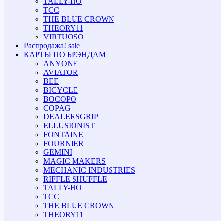
TALLY-HO
TCC
THE BLUE CROWN
THEORY11
VIRTUOSO
Распродажа!
sale
КАРТЫ ПО БРЭНДАМ
ANYONE
AVIATOR
BEE
BICYCLE
BOCOPO
COPAG
DEALERSGRIP
ELLUSIONIST
FONTAINE
FOURNIER
GEMINI
MAGIC MAKERS
MECHANIC INDUSTRIES
RIFFLE SHUFFLE
TALLY-HO
TCC
THE BLUE CROWN
THEORY11