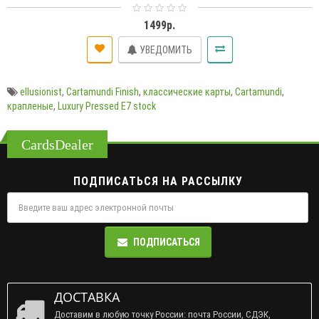
1499р.
УВЕДОМИТЬ
ellusionist
,
Cartamundi Finish
,
классические карты
,
Cartamundi
,
крапленые
,
Luxury Pressed E7 stock
CardsDealer
ПОДПИСАТЬСЯ НА РАССЫЛКУ
ПОДПИСАТЬСЯ
ДОСТАВКА
Доставим в любую точку России: почта России, СДЭК,