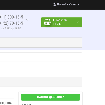
Личный кабинет
911) 300-13-51
0
Tоваров,
8152) 70-13-51
на
0р.
, с 9:00 до 19:00
НАШЛИ ДЕШЕВЛЕ?
PCC, США.