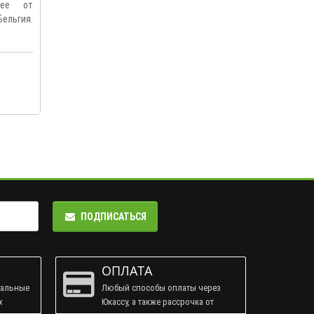
Bee от
Бельгия.
ПОДПИСАТЬСЯ
ОПЛАТА
ральные
Любый способы оплаты через
х
Юкассу, а также рассрочка от