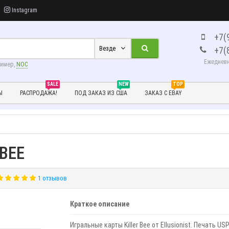
Instagram
+7(
+7(
Везде
Ежедневно
ример,
NOC
SALE
NEW
TOP
Ы
РАСПРОДАЖА!
ПОД ЗАКАЗ ИЗ США
ЗАКАЗ С EBAY
 BEE
1 отзывов
Краткое описание
Игральные карты Killer Bee от Ellusionist. Печать US