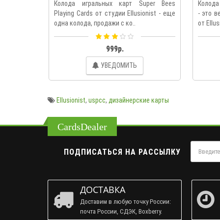
Колода игральных карт Super Bees
Колода 
Playing Cards от студии Ellusionist - еще
- это в
одна колода, продажи с ко..
от Ellus
999р.
УВЕДОМИТЬ
Ellusionist
,
uspcc
,
дизайнерские карты
CardsDealer
ПОДПИСАТЬСЯ НА РАССЫЛКУ
ДОСТАВКА
Доставим в любую точку России:
почта России, СДЭК, Boxberry.