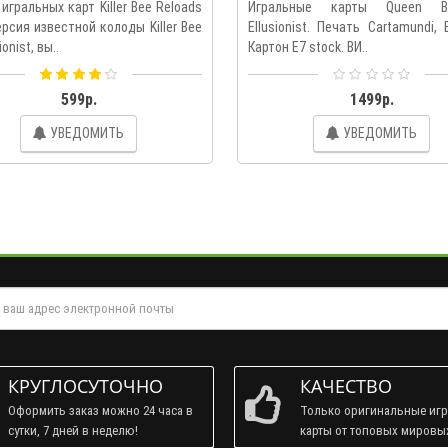
игральных карт Killer Bee Reloads
Игральные карты Queen 
ерсия известной колоды Killer Bee
Ellusionist. Печать Cartamundi, 
ionist, вы..
Картон E7 stock. ВИ..
599р.
1499р.
УВЕДОМИТЬ
УВЕДОМИТЬ
КРУГЛОСУТОЧНО
КАЧЕСТВО
Оформить заказ можно 24 часа в
Только оригинальные иг
сутки, 7 дней в неделю!
карты от топовых мировы