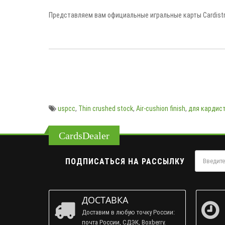
Представляем вам официальные игральные карты Cardistr
uspcc
,
Thin crushed stock
,
Air-cushion finish
,
для кардис
CardsDealer
ПОДПИСАТЬСЯ НА РАССЫЛКУ
ДОСТАВКА
Доставим в любую точку России:
почта России, СДЭК, Boxberry.