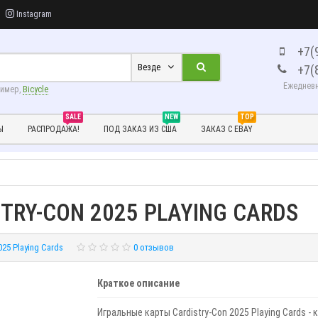
Instagram
+7(
+7(
Везде
Ежедневно
ример,
Bicycle
SALE
NEW
TOP
Ы
РАСПРОДАЖА!
ПОД ЗАКАЗ ИЗ США
ЗАКАЗ С EBAY
STRY-CON 2025 PLAYING CARDS
025 Playing Cards
0 отзывов
Краткое описание
Игральные карты Cardistry-Con 2025 Playing Cards - 