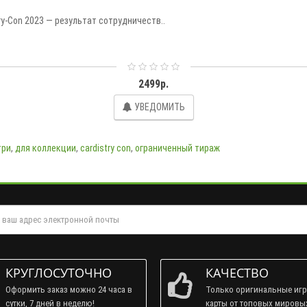
y-Con 2023 — результат сотрудничеств..
2499р.
УВЕДОМИТЬ
три
,
для коллекции
,
cardistry con
,
ограниченный тираж
КРУГЛОСУТОЧНО
КАЧЕСТВО
Оформить заказ можно 24 часа в
Только оригинальные иг
сутки, 7 дней в неделю!
карты от топовых мировы