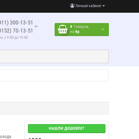
Личный кабинет
911) 300-13-51
0
Tоваров,
8152) 70-13-51
на
0р.
, с 9:00 до 19:00
НАШЛИ ДЕШЕВЛЕ?
колода