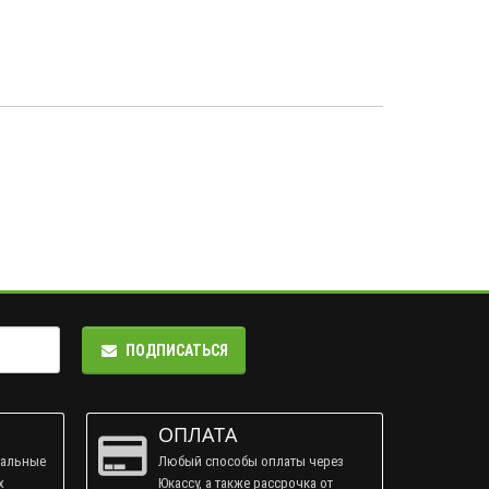
ПОДПИСАТЬСЯ
ОПЛАТА
ральные
Любый способы оплаты через
х
Юкассу, а также рассрочка от