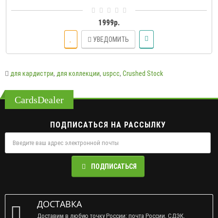
Игральные карты Flux Playing Cards произведены компанией
Lotusinhand в сотрудничестве с Art Of Play ..
1999р.
УВЕДОМИТЬ
для кардистри
,
для коллекции
,
uspcc
,
Crushed Stock
CardsDealer
ПОДПИСАТЬСЯ НА РАССЫЛКУ
ПОДПИСАТЬСЯ