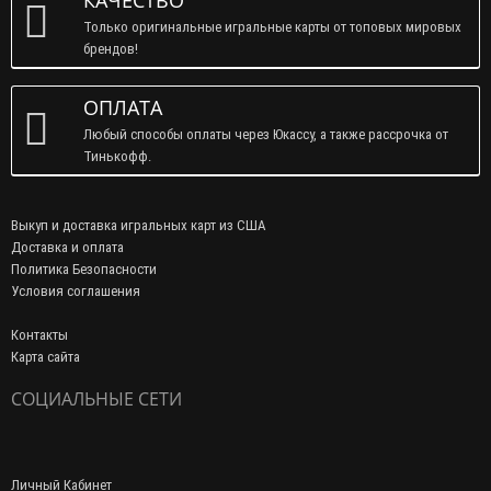
КРУГЛОСУТОЧНО
Оформить заказ можно 24 часа в сутки, 7 дней в неделю!
КАЧЕСТВО
Только оригинальные игральные карты от топовых мировых
брендов!
ОПЛАТА
Любый способы оплаты через Юкассу, а также рассрочка от
Тинькофф.
Выкуп и доставка игральных карт из США
Доставка и оплата
Политика Безопасности
Условия соглашения
Контакты
Карта сайта