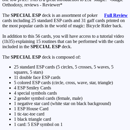
Orthodoxy, reviews - Reviewer*
The
SPECIAL ESP
deck is an assortment of poker
Full Review
cards including 25 standard ESP cards and 31 gaff cards printed on
the most popular cards in the world of magic: Bicycle Rider back.
In addition to this 56 cards, you will have access to a tutorial video
(1h35) explaining 15 routines that can be performed with the cards
included in the
SPECIAL ESP
deck.
The
SPECIAL ESP
deck is composed of:
25 standard ESP cards (5 circles, 5 crosses, 5 waves, 5
squares, 5 stars)
11 double face ESP cards
5 colored ESP cards (circle, cross, wave, star, triangle)
4 ESP Smiley Cards
4 special symbols cards
2 gender symbol cards (female, male)
1 negative star card (white star on black background)
1 ESP House Card
1 tic-tac-toe card
1 black triangle card
1 card: 5 ESP symbol on 1