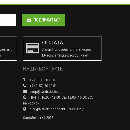
ПОДПИСАТЬСЯ
ОПЛАТА
ральные
Любый способы оплаты через
х
Юкассу, а также рассрочка от
Тинькофф.
НАШИ КОНТАКТЫ
+7 (911) 300-13-51
+7 (8152) 70-13-51
shop@cardsdealer.ru
ПН-ПТ: 16:00 - 19:00; СБ: 12:00 - 15:00; ВС:
выходной
г. Мурманск, проспект Ленина 23/1
CardsDealer © 2026