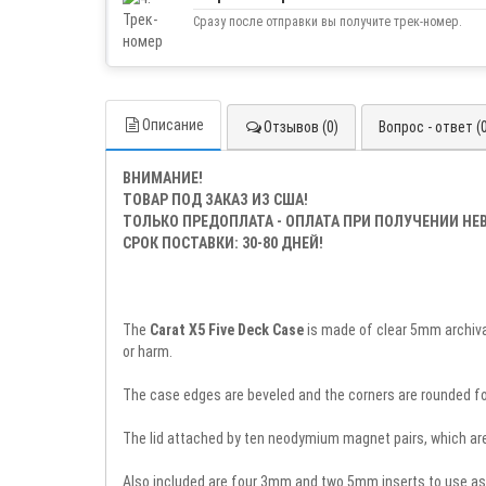
Сразу после отправки вы получите трек-номер.
Описание
Отзывов (0)
Вопрос - ответ (
ВНИМАНИЕ!
ТОВАР ПОД ЗАКАЗ ИЗ США!
ТОЛЬКО ПРЕДОПЛАТА - ОПЛАТА ПРИ ПОЛУЧЕНИИ Н
СРОК ПОСТАВКИ: 30-80 ДНЕЙ!
The
Carat X5 Five Deck Case
is made of clear 5mm archival
or harm.
The case edges are beveled and the corners are rounded for
The lid attached by ten neodymium magnet pairs, which are 
Also included are four 3mm and two 5mm inserts to use as 