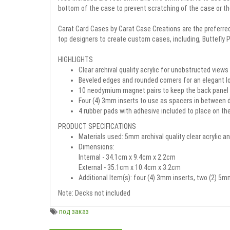
bottom of the case to prevent scratching of the case or the
Carat Card Cases by Carat Case Creations are the preferred
top designers to create custom cases, including, Buttefly 
HIGHLIGHTS
Clear archival quality acrylic for unobstructed view
Beveled edges and rounded corners for an elegant l
10 neodymium magnet pairs to keep the back panel s
Four (4) 3mm inserts to use as spacers in between 
4 rubber pads with adhesive included to place on th
PRODUCT SPECIFICATIONS
Materials used: 5mm archival quality clear acryli
Dimensions:
Internal - 34.1cm x 9.4cm x 2.2cm
External - 35.1cm x 10.4cm x 3.2cm
Additional Item(s): four (4) 3mm inserts, two (2) 5
Note: Decks not included
под заказ