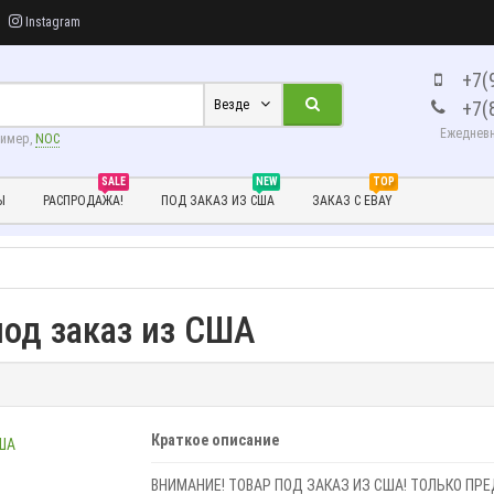
Instagram
+7(
+7(
Везде
Ежедневно
ример,
NOC
SALE
NEW
TOP
Ы
РАСПРОДАЖА!
ПОД ЗАКАЗ ИЗ США
ЗАКАЗ С EBAY
 под заказ из США
Краткое описание
ВНИМАНИЕ! ТОВАР ПОД ЗАКАЗ ИЗ США! ТОЛЬКО ПР