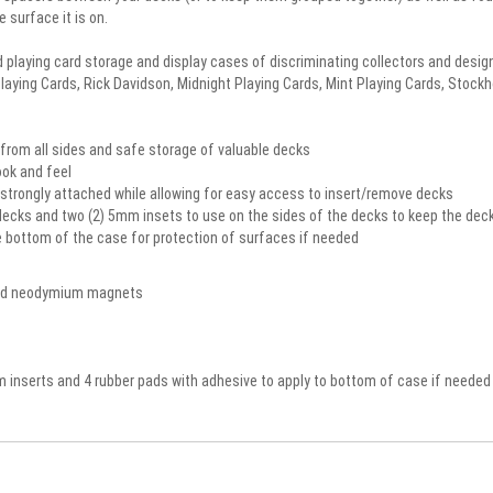
 surface it is on.
 playing card storage and display cases of discriminating collectors and desi
Playing Cards, Rick Davidson, Midnight Playing Cards, Mint Playing Cards, Stock
s from all sides and safe storage of valuable decks
ook and feel
trongly attached while allowing for easy access to insert/remove decks
decks and two (2) 5mm insets to use on the sides of the decks to keep the dec
e bottom of the case for protection of surfaces if needed
c and neodymium magnets
mm inserts and 4 rubber pads with adhesive to apply to bottom of case if needed