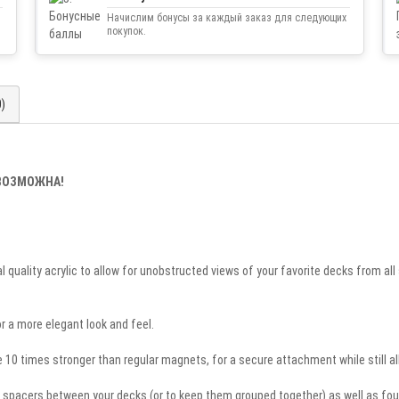
Начислим бонусы за каждый заказ для следующих
покупок.
0)
ЕВОЗМОЖНА!
 quality acrylic to allow for unobstructed views of your favorite decks from al
 a more elegant look and feel.
10 times stronger than regular magnets, for a secure attachment while still al
spacers between your decks (or to keep them grouped together) as well as four