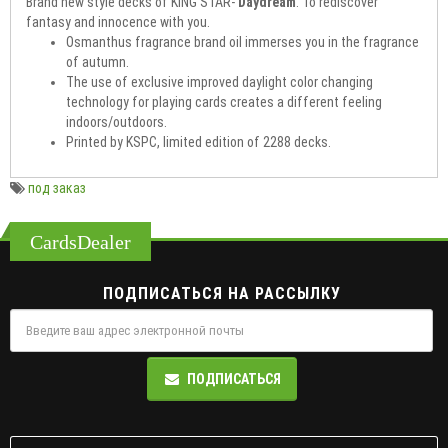
Brand new style decks of KING STAR-
Daydream
. To rediscover
fantasy and innocence with you.
Osmanthus fragrance brand oil immerses you in the fragrance
of autumn.
The use of exclusive improved daylight color changing
technology for playing cards creates a different feeling
indoors/outdoors.
Printed by KSPC, limited edition of 2288 decks.
под заказ
CardsDealer
ПОДПИСАТЬСЯ НА РАССЫЛКУ
ПОДПИСАТЬСЯ