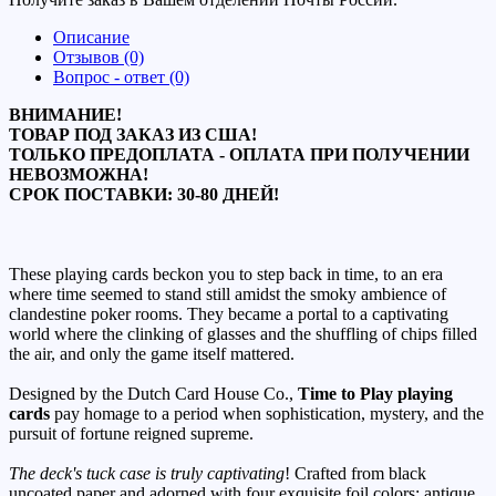
Описание
Отзывов (0)
Вопрос - ответ (0)
ВНИМАНИЕ!
ТОВАР ПОД ЗАКАЗ ИЗ США!
ТОЛЬКО ПРЕДОПЛАТА - ОПЛАТА ПРИ ПОЛУЧЕНИИ
НЕВОЗМОЖНА!
СРОК ПОСТАВКИ: 30-80 ДНЕЙ!
These playing cards beckon you to step back in time, to an era
where time seemed to stand still amidst the smoky ambience of
clandestine poker rooms. They became a portal to a captivating
world where the clinking of glasses and the shuffling of chips filled
the air, and only the game itself mattered.
Designed by the Dutch Card House Co.,
Time to Play playing
cards
pay homage to a period when sophistication, mystery, and the
pursuit of fortune reigned supreme.
The deck's tuck case is truly captivating
! Crafted from black
uncoated paper and adorned with four exquisite foil colors: antique