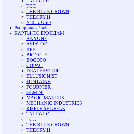
TALLY-HO
TCC
THE BLUE CROWN
THEORY11
VIRTUOSO
Распродажа!
sale
КАРТЫ ПО БРЭНДАМ
ANYONE
AVIATOR
BEE
BICYCLE
BOCOPO
COPAG
DEALERSGRIP
ELLUSIONIST
FONTAINE
FOURNIER
GEMINI
MAGIC MAKERS
MECHANIC INDUSTRIES
RIFFLE SHUFFLE
TALLY-HO
TCC
THE BLUE CROWN
THEORY11