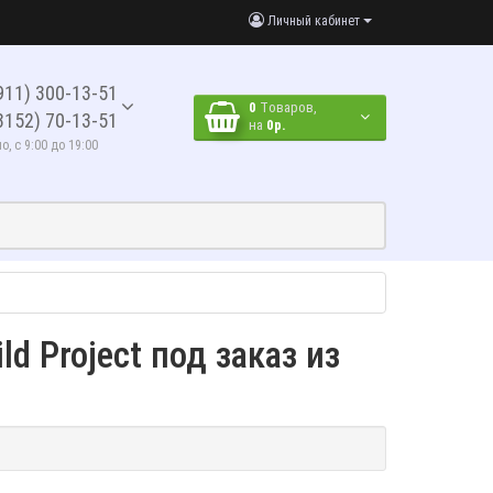
Личный кабинет
911) 300-13-51
0
Tоваров,
8152) 70-13-51
на
0р.
, с 9:00 до 19:00
ild Project под заказ из