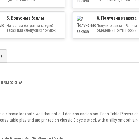
5. Бонусные баллы
6. Получение заказа
Начислим бонусы за каждый
Получите заказ в Вашем
заказ для следующих покупок.
отделении Почты России.
0)
ЕВОЗМОЖНА!
e a classic look with well thought out designs and colors. Each Table Players d
 easy table play and
are printed on classic Bicycle stock with a silky smooth air-
Table Players Vol.16 Playing Cards