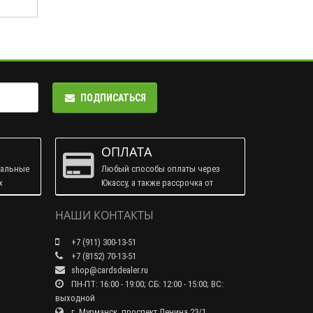
ПОДПИСАТЬСЯ
ОПЛАТА
ральные
Любый способы оплаты через
х
Юкассу, а также рассрочка от
Тинькофф.
НАШИ КОНТАКТЫ
+7 (911) 300-13-51
+7 (8152) 70-13-51
shop@cardsdealer.ru
ПН-ПТ: 16:00 - 19:00; СБ: 12:00 - 15:00; ВС:
выходной
г. Мурманск, проспект Ленина 23/1