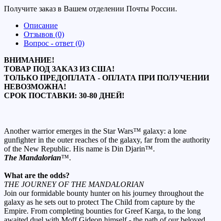
Получите заказ в Вашем отделении Почты России.
Описание
Отзывов (0)
Вопрос - ответ (0)
ВНИМАНИЕ!
ТОВАР ПОД ЗАКАЗ ИЗ США!
ТОЛЬКО ПРЕДОПЛАТА - ОПЛАТА ПРИ ПОЛУЧЕНИИ
НЕВОЗМОЖНА!
СРОК ПОСТАВКИ: 30-80 ДНЕЙ!
Another warrior emerges in the Star Wars™ galaxy: a lone
gunfighter in the outer reaches of the galaxy, far from the authority
of the New Republic. His name is Din Djarin™.
The Mandalorian
™.
What are the odds?
THE JOURNEY OF THE MANDALORIAN
Join our formidable bounty hunter on his journey throughout the
galaxy as he sets out to protect The Child from capture by the
Empire. From completing bounties for Greef Karga, to the long
awaited duel with Moff Gideon himself - the path of our beloved