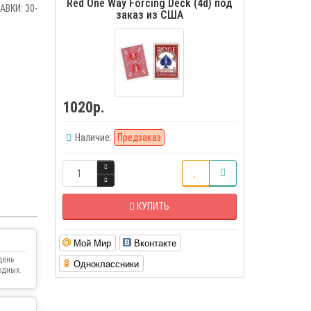
Red One Way Forcing Deck (4d) под
ВКИ: 30-
заказ из США
1020р.
Наличие:
Предзаказ
КУПИТЬ
Мой Мир
Вконтакте
день
Одноклассники
одных.