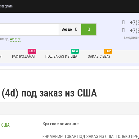
stagram
+7(
+7(
Везде
Ежедневно
ример,
Aviator
SALE
NEW
TOP
Ы
РАСПРОДАЖА!
ПОД ЗАКАЗ ИЗ США
ЗАКАЗ С EBAY
 (4d) под заказ из США
Краткое описание
ВНИМАНИЕ! ТОВАР ПОД ЗАКАЗ ИЗ США! ТОЛЬКО ПР