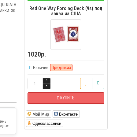
ЕДОПЛАТА
Red One Way Forcing Deck (9s) под
ВКИ: 30-
заказ из США
1020р.
Наличие:
Предзаказ
КУПИТЬ
Мой Мир
Вконтакте
день
Одноклассники
одных.