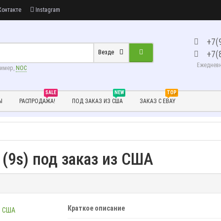
онтакте
Instagram
+7(
+7(
Везде
Ежедневно
ример,
NOC
SALE
NEW
TOP
Ы
РАСПРОДАЖА!
ПОД ЗАКАЗ ИЗ США
ЗАКАЗ С EBAY
 (9s) под заказ из США
Краткое описание