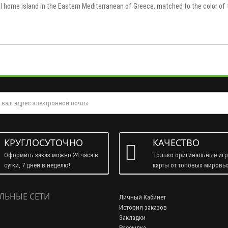
 home island in the Eastern Mediterranean of Greece, matched to the color of t
КРУГЛОСУТОЧНО
КАЧЕСТВО
Оформить заказ можно 24 часа в
Только оригинальные иг
сутки, 7 дней в неделю!
карты от топовых мировы
брендов!
ЛЬНЫЕ СЕТИ
Личный Кабинет
История заказов
Закладки
Рассылка