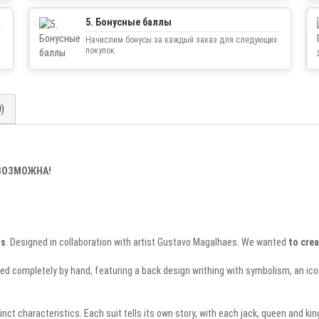
5. Бонусные баллы
Начислим бонусы за каждый заказ для следующих
покупок.
0)
ЕВОЗМОЖНА!
ds
. Designed in collaboration with artist Gustavo Magalhaes. We wanted
to crea
d completely by hand, featuring a back design writhing with symbolism, an iconi
nct characteristics. Each suit tells its own story, with each jack, queen and kin