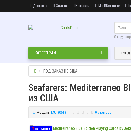
Доставка
Оплата
Контакты
Мы ВКонтакте
In
Я ищу, нап
КАТЕГОРИИ
БРЭНД
ПОД ЗАКАЗ ИЗ США
Seafarers: Mediterraneo Bl
из США
Модель:
MU-80618
0 отзывов
НОВИНКА