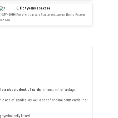
6. Получение заказа
Получите заказ в Вашем отделении Почты России.
te a classic deck of cards
reminiscent of vintage
c ace of spades, as well a set of original court cards that
g symbolically linked.