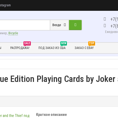
stagram
+7(
+7(
Везде
Ежедневно
ример,
Bicycle
SALE
NEW
TOP
Ы
РАСПРОДАЖА!
ПОД ЗАКАЗ ИЗ США
ЗАКАЗ С EBAY
ue Edition Playing Cards by Joker
Краткое описание