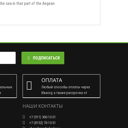
he sea in that part of the Aegean.
ПОДПИСАТЬСЯ
ОПЛАТА
ральные
Любый способы оплаты через
х
Юкассу, а также рассрочка от
Тинькофф.
НАШИ КОНТАКТЫ
+7 (911) 300-13-51
+7 (8152) 70-13-51