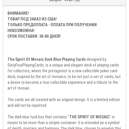
ВНИМАНИЕ!
ТОВАР ПОД ЗАКАЗ ИЗ США!
ТОЛЬКО ПРЕДОПЛАТА - ОПЛАТА ПРИ ПОЛУЧЕНИИ
НЕВОЗМОЖНА!
СРОК ПОСТАВКИ: 30-80 ДНЕЙ!
The Spirit Of Mosaic Dark Blue Playing Cards
designed by
SixtyFourPlayingCards, is a unique and elegant deck of playing cards
for collectors, where the protagonist is a new collectible poker card
deck, inspired by the art of mosaics, to be not just a set of cards, but
a desire to become a true collectible experience and a tribute to the
art of mosaic.
The cards are all created with an original design. It is a limited edition
and will not be reprinted.
The dark blue tuck box that contains "
THE SPIRIT OF MOSAIC
" is
meant to be more than a simple container: it is intended as a symbol
of depth, mystery, and harmony. The dark blue, chosen to envelop this