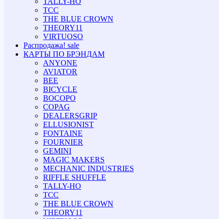
TALLY-HO
TCC
THE BLUE CROWN
THEORY11
VIRTUOSO
Распродажа!
sale
КАРТЫ ПО БРЭНДАМ
ANYONE
AVIATOR
BEE
BICYCLE
BOCOPO
COPAG
DEALERSGRIP
ELLUSIONIST
FONTAINE
FOURNIER
GEMINI
MAGIC MAKERS
MECHANIC INDUSTRIES
RIFFLE SHUFFLE
TALLY-HO
TCC
THE BLUE CROWN
THEORY11