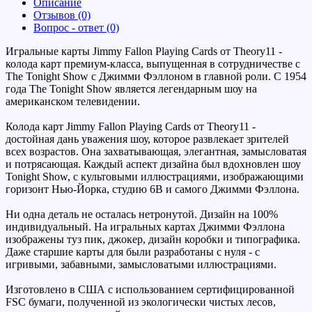
Описание
Отзывов (0)
Вопрос - ответ (0)
Игральные карты Jimmy Fallon Playing Cards от Theory11 -
колода карт премиум-класса, выпущенная в сотрудничестве с
The Tonight Show с Джимми Фэллоном в главной роли. С 1954
года The Tonight Show является легендарным шоу на
американском телевидении.
Колода карт Jimmy Fallon Playing Cards от Theory11 -
достойная дань уважения шоу, которое развлекает зрителей
всех возрастов. Она захватывающая, элегантная, замысловатая
и потрясающая. Каждый аспект дизайна был вдохновлен шоу
Tonight Show, с культовыми иллюстрациями, изображающими
горизонт Нью-Йорка, студию 6B и самого Джимми Фэллона.
Ни одна деталь не осталась нетронутой. Дизайн на 100%
индивидуальный. На игральных картах Джимми Фэллона
изображены туз пик, джокер, дизайн коробки и типографика.
Даже старшие карты для были разработаны с нуля - с
игривыми, забавными, замысловатыми иллюстрациями.
Изготовлено в США с использованием сертифицированной
FSC бумаги, полученной из экологически чистых лесов,