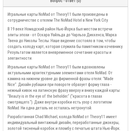
Вопрос - ответ (0)
Игральные карты NoMad от Theory11 были произведены в
сотрудничестве с отелем The NoMad Hotel в New York City.
В 19 веке Номадский район Нью-Йорка был местом встречи
элиты эпохи - от Оскара Уайльда до Чарльза Диккенса, Марка
Твена до Николы Теслы. Наше видение состояло в том, чтобы
создать колоду карт, которая служила бы памятником кочевнику.
Результатом является вневременное сочетание красоты и
элегантности.
Игральные карты NoMad от Theory11 были вдохновлены
актуальными архитектурными элементами отеля NoMad. От
камина на нижнем уровне до фирменной фразы отеля: "Made
Nice". Дизайн рубашки при повороте образует форму глаза -
нежный кивок на латинскую фразу вверху и внизу каждой карты:
"Beauty is in the eye of the beholder." ("красота в глазах
смотрящего."). Даже внутри коробки есть узор с логотипом
NoMad. Ни одна деталь не осталась нетронутой.
Разработанная Chad Michael, колода NoMad от Theory11 имеет
индивидуальный винтажный дизайн, переработанные джокеры,
золотой тисненый коробок и пломбу с печатью штата Нью-Йорк.