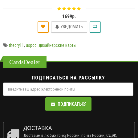
1699р.
УВЕДОМИТЬ
theory11
,
uspcc
,
дизайнерские карты
CardsDealer
ПОДПИСАТЬСЯ НА РАССЫЛКУ
ПОДПИСАТЬСЯ
ДОСТАВКА
Доставим в любую точку России: почта России, СДЭК,