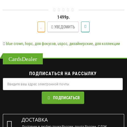
1499р.
УВЕДОМИТЬ
blue crown
,
hopc
,
для фокусов
,
uspcc
,
дизайнерские
,
для коллекции
CardsDealer
ПОДПИСАТЬСЯ НА РАССЫЛКУ
ПОДПИСАТЬСЯ
ДОСТАВКА
Доставим в любую точку России: почта России, СДЭК,